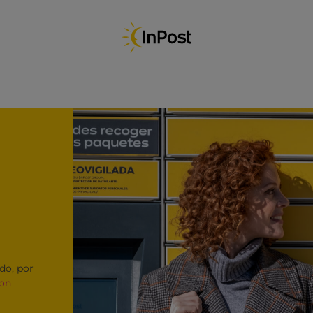
do, por
con